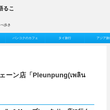
語るこ
食べ歩き
バンコクのカフェ
タイ旅行
アジア旅
店「Pleunpung(เพลิน
」