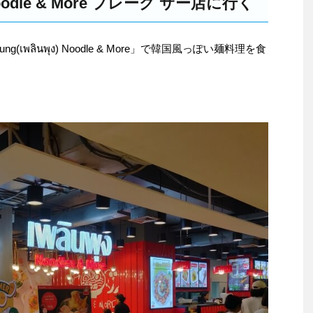
ง) Noodle & More プレーク サー店に行く
เพลินพุง) Noodle & More」で韓国風っぽい麺料理を食