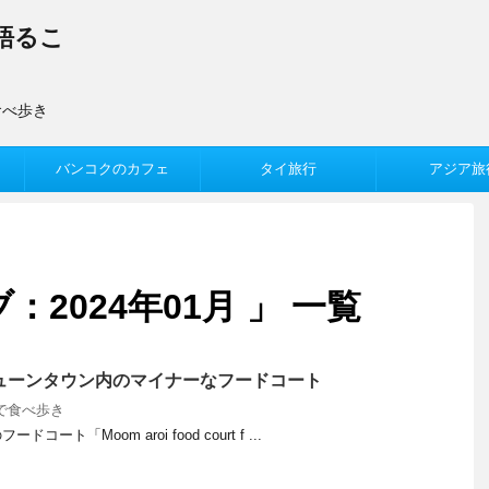
語るこ
食べ歩き
バンコクのカフェ
タイ旅行
アジア旅
2024年01月 」 一覧
ューンタウン内のマイナーなフードコート
で食べ歩き
ト「Moom aroi food court f ...