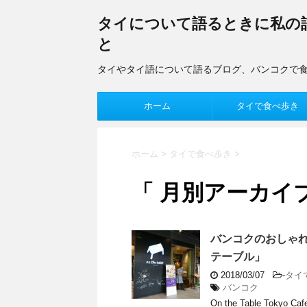
タイについて語るときに私の
と
タイやタイ語について語るブログ、バンコクで
ホーム
タイで食べ歩き
ホーム
>
タイで食べ歩き
>
「 月別アーカイブ：
バンコクのおしゃれカフェ
テーブル」
2018/03/07
-
タイ
バンコク
On the Table Toky