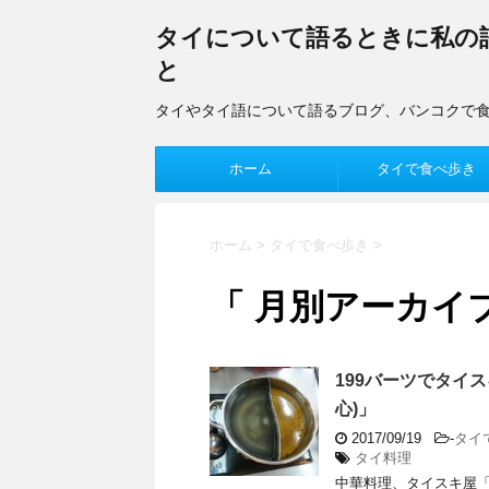
タイについて語るときに私の
と
タイやタイ語について語るブログ、バンコクで
ホーム
タイで食べ歩き
ホーム
>
タイで食べ歩き
>
「 月別アーカイブ：
199バーツでタイスキ
心)」
2017/09/19
-
タイ
タイ料理
中華料理、タイスキ屋「ア