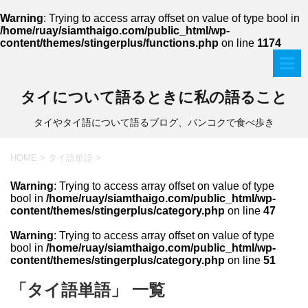
Warning
: Trying to access array offset on value of type bool in
/home/ruay/siamthaigo.com/public_html/wp-
content/themes/stingerplus/functions.php
on line
1174
タイについて語るときに私の語ること
タイやタイ語について語るブログ、バンコクで食べ歩き
HOME
>
タイ語単語
>
Warning
: Trying to access array offset on value of type
bool in
/home/ruay/siamthaigo.com/public_html/wp-
content/themes/stingerplus/category.php
on line
47
Warning
: Trying to access array offset on value of type
bool in
/home/ruay/siamthaigo.com/public_html/wp-
content/themes/stingerplus/category.php
on line
51
「タイ語単語」 一覧