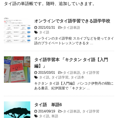
タイ語の単語帳です。随時、追加していきます。
オンラインでタイ語学習できる語学学校
2021/01/31
-
タイ語単語
タイ語
オンラインのタイ語学校 スカイプなどを使ってタイ
語のプライベートレッスンできるタ ...
タイ語学習本 「キクタン タイ語【入門
編】」
2015/03/01
-
タイ語単語
,
タイ語学習
タイ語
,
タイ語学習
,
タイ語本
キクタン タイ語【入門編】 バンコク伊勢丹の6階に
ある書店、紀伊国屋で「キクタン ...
タイ語 単語6
2014/09/19
-
タイ語単語
,
タイ語学習
タイ語
,
単語